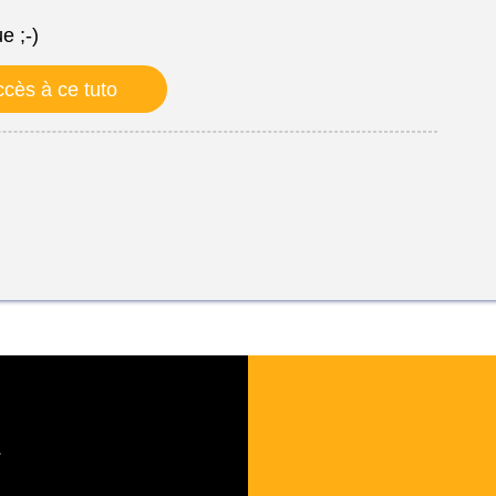
e ;-)
cès à ce tuto