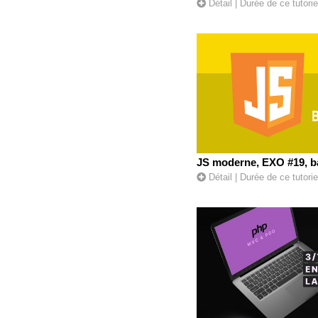
Détail
| Durée de ce tutorie
JS moderne, EXO #19, b
Détail
| Durée de ce tutorie