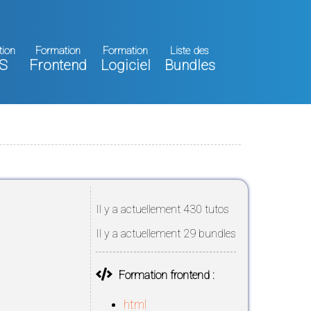
tion
Formation
Formation
Liste des
S
Frontend
Logiciel
Bundles
Il y a actuellement 430 tutos
Il y a actuellement 29 bundles
Formation frontend :
html