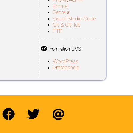
Emmet
Serveur
Visual Studio Code
Git & GitHub
FTP
Formation CMS
WordPress
Prestashop