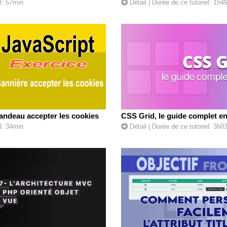
l: 57min
Détail
| Durée de ce tutoriel: 1h4
andeau accepter les cookies
CSS Grid, le guide complet en
l: 34min
Détail
| Durée de ce tutoriel: 3h0