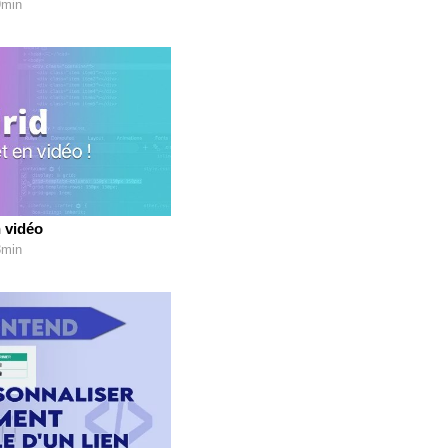
9min
 vidéo
3min