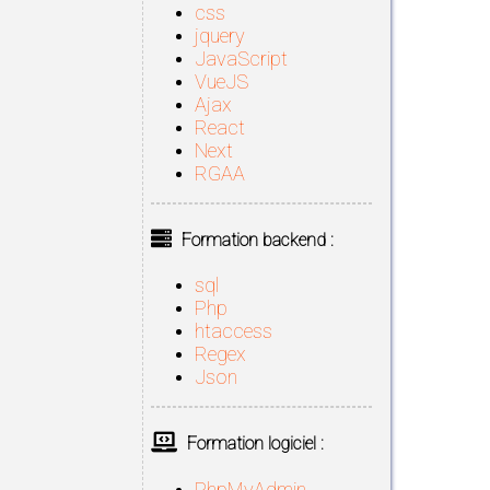
css
jquery
JavaScript
VueJS
Ajax
React
Next
RGAA
Formation backend :
sql
Php
htaccess
Regex
Json
Formation logiciel :
PhpMyAdmin