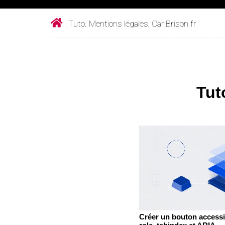
Tuto. Mentions légales, CarlBrison.fr
Tut
Créer un bouton accessib