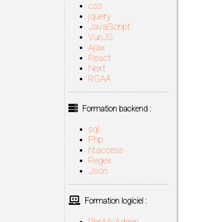
css
jquery
JavaScript
VueJS
Ajax
React
Next
RGAA
Formation backend :
sql
Php
htaccess
Regex
Json
Formation logiciel :
PhpMyAdmin