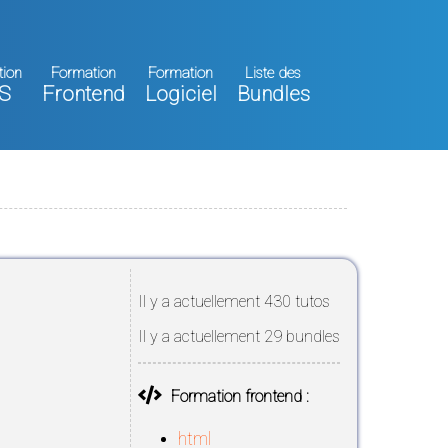
tion
Formation
Formation
Liste des
S
Frontend
Logiciel
Bundles
Il y a actuellement 430 tutos
Il y a actuellement 29 bundles
Formation frontend :
html