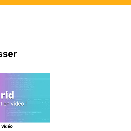
sser
 vidéo