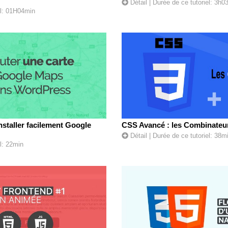
Détail
| Durée de ce tutoriel: 3h0
el: 01H04min
staller facilement Google
CSS Avancé : les Combinateu
Détail
| Durée de ce tutoriel: 38m
l: 22min