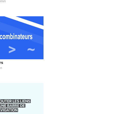
3min
rs
in