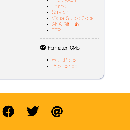
Emmet
Serveur
Visual Studio Code
Git & GitHub
FTP
Formation CMS
WordPress
Prestashop