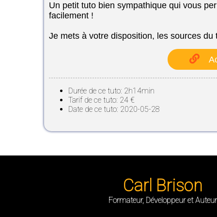
Un petit tuto bien sympathique qui vous per
facilement !
Je mets à votre disposition, les sources du t
Ac
Durée de ce tuto: 2h14min
Tarif de ce tuto: 24 €
Date de ce tuto: 2020-05-28
Carl Brison
Formateur, Développeur et Auteur