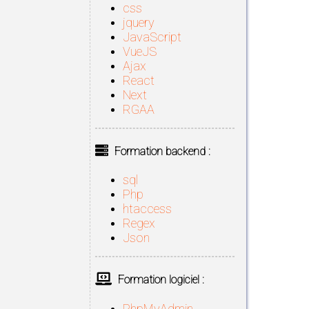
css
jquery
JavaScript
VueJS
Ajax
React
Next
RGAA
Formation backend :
sql
Php
htaccess
Regex
Json
Formation logiciel :
PhpMyAdmin