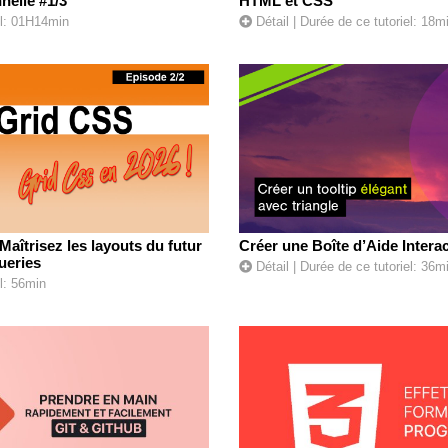
nelle #1/3
HTML et CSS
el: 01H14min
Détail
| Durée de ce tutoriel: 18m
Maîtrisez les layouts du futur
Créer une Boîte d’Aide Interac
ueries
Détail
| Durée de ce tutoriel: 36m
l: 56min