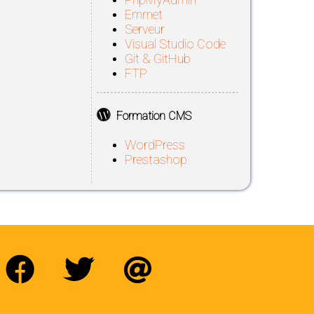
Emmet
Serveur
Visual Studio Code
Git & GitHub
FTP
Formation CMS
WordPress
Prestashop