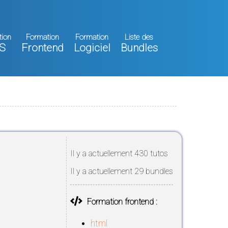
tion
Formation
Formation
Liste des
S
Frontend
Logiciel
Bundles
Il y a actuellement 430 tutos
Il y a actuellement 29 bundles
Formation frontend :
html