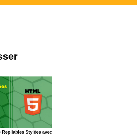
sser
 Repliables Stylées avec