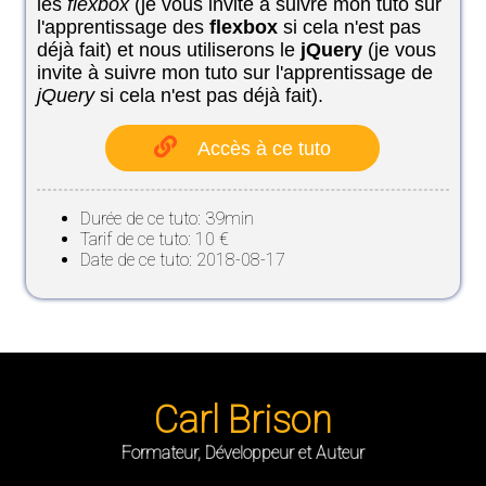
les
flexbox
(je vous invite à suivre mon tuto sur
l'apprentissage des
flexbox
si cela n'est pas
déjà fait) et nous utiliserons le
jQuery
(je vous
invite à suivre mon tuto sur l'apprentissage de
jQuery
si cela n'est pas déjà fait).
Accès à ce tuto
Durée de ce tuto: 39min
Tarif de ce tuto: 10 €
Date de ce tuto: 2018-08-17
Carl Brison
Formateur, Développeur et Auteur