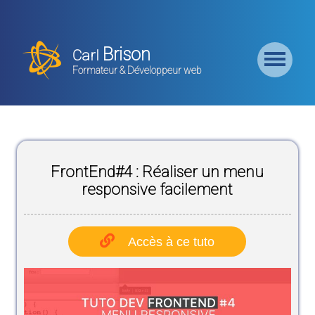
Retour
Accueil
Brison
Carl
Formation
Formateur & Développeur web
Backend
Formation
CMS
FrontEnd#4 : Réaliser un menu
Formation
Frontend
responsive facilement
Formation
Logiciel
Accès à ce tuto
Liste des
Bundles