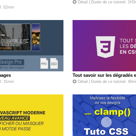
Détail
| Durée de ce tutoriel: 1H
l: 52min
images
Tout savoir sur les dégradés
l: 31min
Détail
| Durée de ce tutoriel: 40m