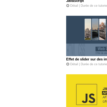
JavaScript
Détail
| Durée de ce tutorie
Effet de slider sur des 
Détail
| Durée de ce tutorie