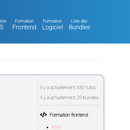
tion
Formation
Formation
Liste des
S
Frontend
Logiciel
Bundles
Il y a actuellement 430 tutos
Il y a actuellement 29 bundles
Formation frontend :
html