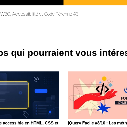
W3C, Accessibilité et Code Pérenne #3
os qui pourraient vous intére
e accessible en HTML, CSS et
jQuery Facile #8/10 : Les mét