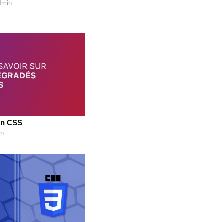
34min
 en CSS
in