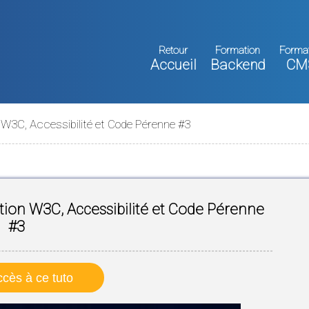
Retour
Formation
Forma
Accueil
Backend
CM
W3C, Accessibilité et Code Pérenne #3
ion W3C, Accessibilité et Code Pérenne
#3
cès à ce tuto