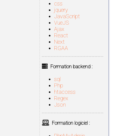
css
jquery
JavaScript
VueJS
Ajax
React
Next
RGAA
Formation backend :
sql
Php
htaccess
Regex
Json
Formation logiciel :
PhpMyAdmin