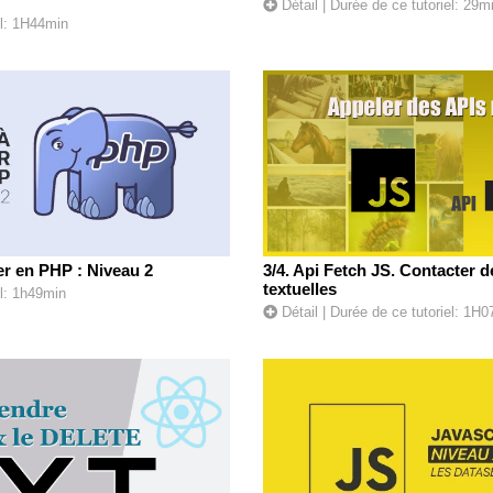
Détail
| Durée de ce tutoriel: 29m
el: 1H44min
r en PHP : Niveau 2
3/4. Api Fetch JS. Contacter 
textuelles
el: 1h49min
Détail
| Durée de ce tutoriel: 1H