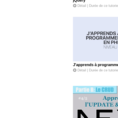
jQuery
Détail
| Durée de ce tutori
J'apprends à programme
Détail
| Durée de ce tutori