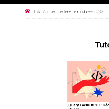
Tuto. Animer une fenêtre modale en CSS
Tut
jQuery Facile #1/10 : Dé