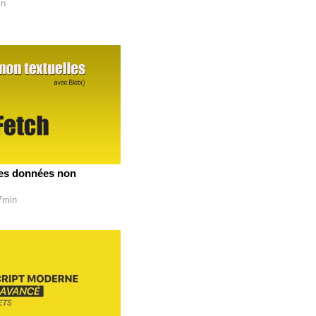
in
des données non
07min