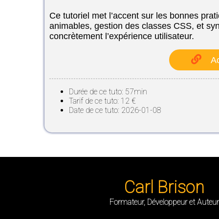
Ce tutoriel met l’accent sur les bonnes prat
animables, gestion des classes CSS, et syn
concrètement l’expérience utilisateur.
Ac
Durée de ce tuto: 57min
Tarif de ce tuto: 12 €
Date de ce tuto: 2026-01-08
Carl Brison
Formateur, Développeur et Auteur