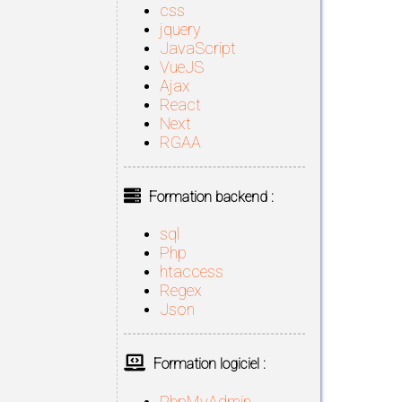
css
jquery
JavaScript
VueJS
Ajax
React
Next
RGAA
Formation backend :
sql
Php
htaccess
Regex
Json
Formation logiciel :
PhpMyAdmin