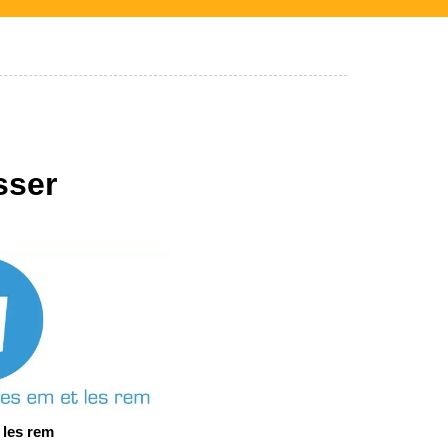
sser
 les rem