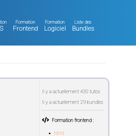
tion
Formation
Formation
Liste des
S
Frontend
Logiciel
Bundles
Il y a actuellement 430 tutos
Il y a actuellement 29 bundles
Formation frontend :
html