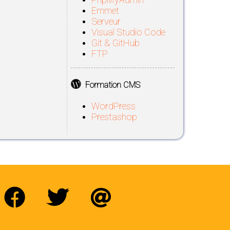
Emmet
Serveur
Visual Studio Code
Git & GitHub
FTP
Formation CMS
WordPress
Prestashop