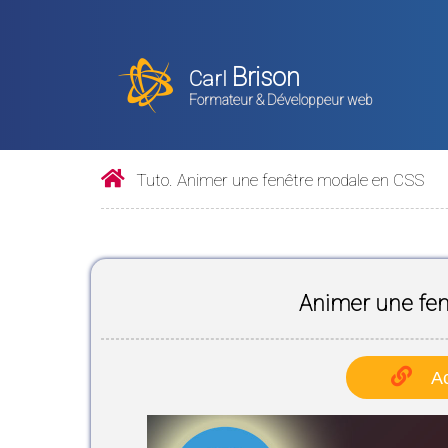
Brison
Carl
Formateur & Développeur web
Tuto. Animer une fenêtre modale en CSS
Animer une fe
Ac