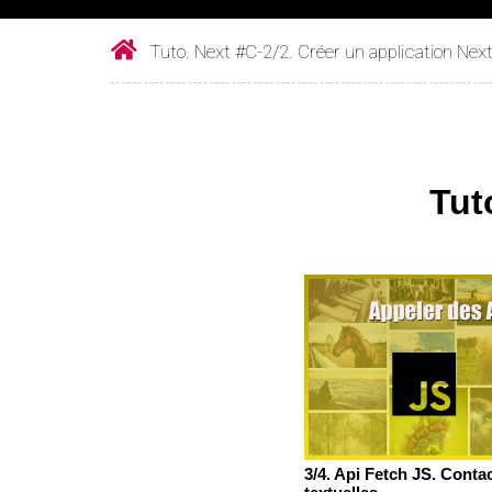
Tuto. Next #C-2/2. Créer un application Ne
Tut
3/4. Api Fetch JS. Cont