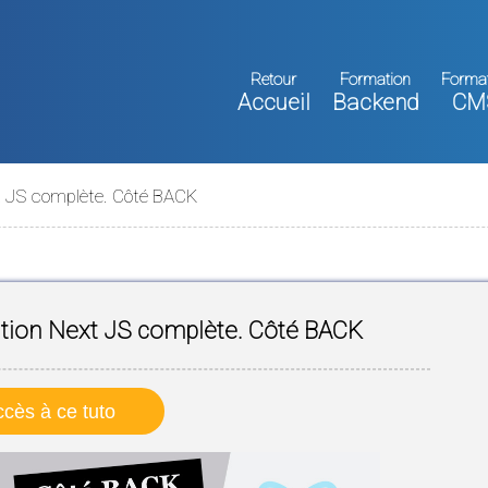
Retour
Formation
Forma
Accueil
Backend
CM
xt JS complète. Côté BACK
ation Next JS complète. Côté BACK
cès à ce tuto