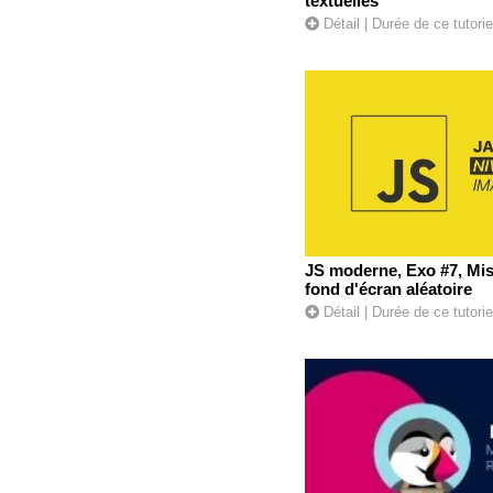
textuelles
Détail
| Durée de ce tutori
JS moderne, Exo #7, Mis
fond d'écran aléatoire
Détail
| Durée de ce tutorie