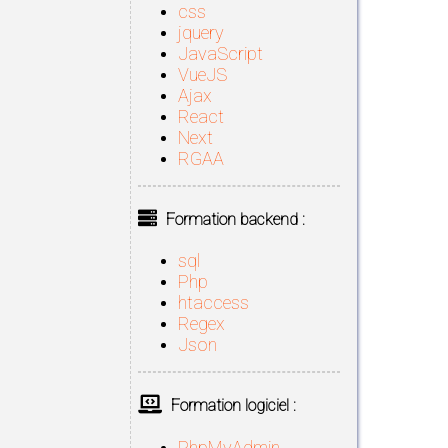
css
jquery
JavaScript
VueJS
Ajax
React
Next
RGAA
Formation backend :
sql
Php
htaccess
Regex
Json
Formation logiciel :
PhpMyAdmin