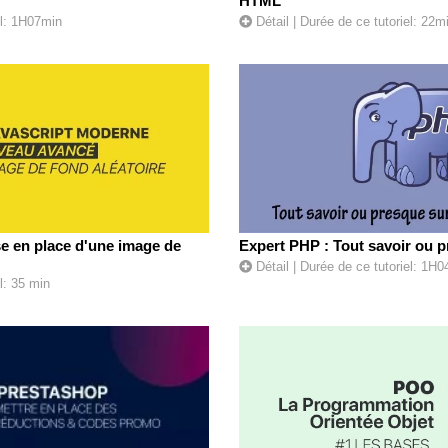
HTML
el: 1H07min
Détail
| Durée de ce tutoriel: 22m
e en place d'une image de
Expert PHP : Tout savoir ou p
Détail
| Durée de ce tutoriel: 1H
l: 35 min