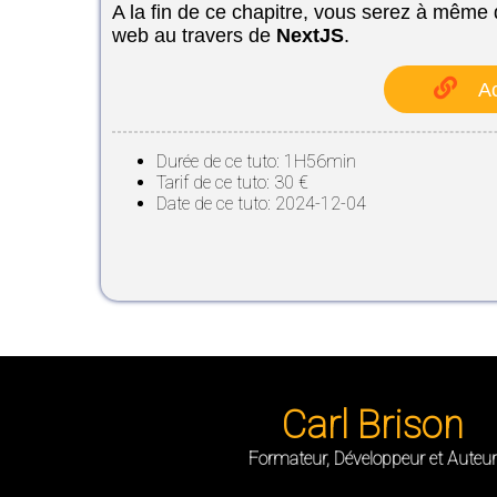
A la fin de ce chapitre, vous serez à même
web au travers de
NextJS
.
Ac
Durée de ce tuto: 1H56min
Tarif de ce tuto: 30 €
Date de ce tuto: 2024-12-04
Carl Brison
Formateur, Développeur et Auteur