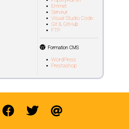
Emmet
Serveur
Visual Studio Code
Git & GitHub
FTP
Formation CMS
WordPress
Prestashop