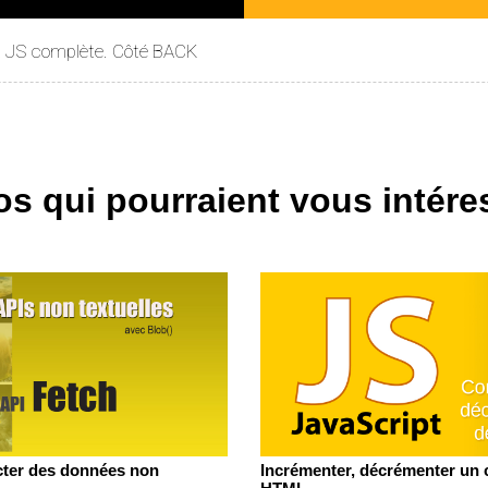
xt JS complète. Côté BACK
os qui pourraient vous intére
acter des données non
Incrémenter, décrémenter un 