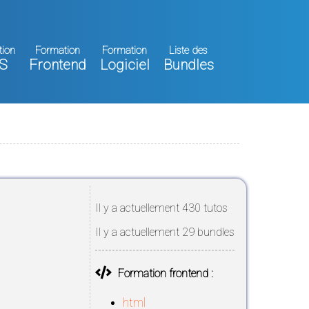
tion
Formation
Formation
Liste des
S
Frontend
Logiciel
Bundles
Il y a actuellement 430 tutos
Il y a actuellement 29 bundles
Formation frontend :
html