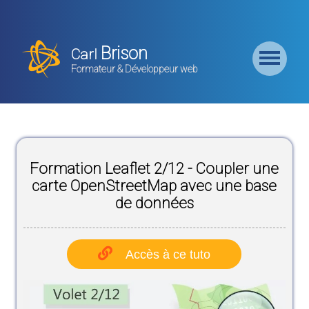
Retour
Accueil
Brison
Carl
Formation
Formateur & Développeur web
Backend
Formation
CMS
Formation Leaflet 2/12 - Coupler une
Formation
Frontend
carte OpenStreetMap avec une base
de données
Formation
Logiciel
Accès à ce tuto
Liste des
Bundles