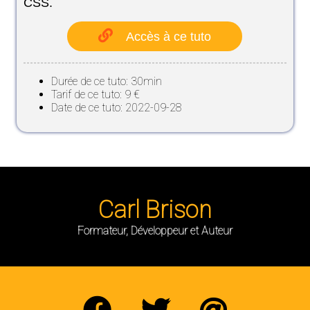
CSS.
Accès à ce tuto
Durée de ce tuto: 30min
Tarif de ce tuto: 9 €
Date de ce tuto: 2022-09-28
Carl Brison
Formateur, Développeur et Auteur