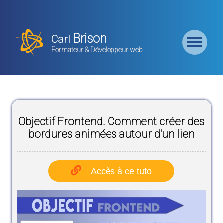
Retour
Accueil
Brison
Carl
Formation
Formateur & Développeur web
Backend
Formation
CMS
Objectif Frontend. Comment créer des
Formation
Frontend
bordures animées autour d'un lien
Formation
Logiciel
Accès à ce tuto
Liste des
Bundles