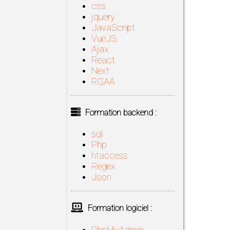
css
jquery
JavaScript
VueJS
Ajax
React
Next
RGAA
Formation backend :
sql
Php
htaccess
Regex
Json
Formation logiciel :
PhpMyAdmin