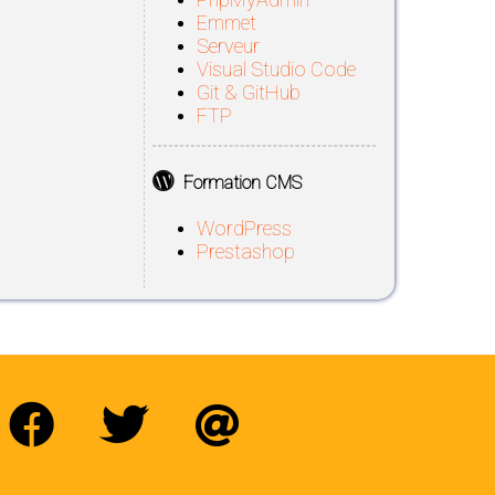
Emmet
Serveur
Visual Studio Code
Git & GitHub
FTP
Formation CMS
WordPress
Prestashop