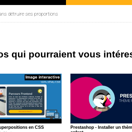
ans détruire ses proportions
os qui pourraient vous intére
superpositions en CSS
Prestashop - Installer un thè