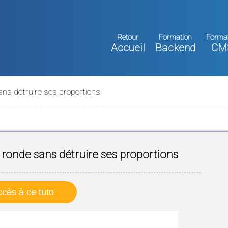
Retour
Formation
Forma
Accueil
Backend
CM
ans détruire ses proportions
ronde sans détruire ses proportions
cès à ce tuto