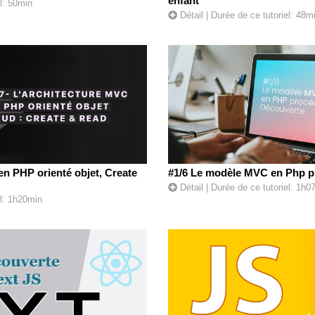
enfant
l: 50min
Détail
| Durée de ce tutoriel: 48m
en PHP orienté objet, Create
#1/6 Le modèle MVC en Php p
Détail
| Durée de ce tutoriel: 1h0
el: 1h20min