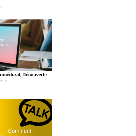
in
rocédural, Découverte
7min