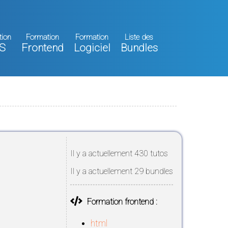
tion
Formation
Formation
Liste des
S
Frontend
Logiciel
Bundles
Il y a actuellement 430 tutos
Il y a actuellement 29 bundles
Formation frontend :
html