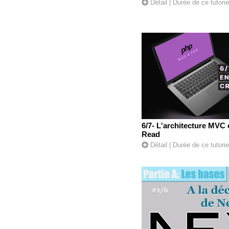
Détail
| Durée de ce tutorie
6/7- L'architecture MVC 
Read
Détail
| Durée de ce tutori