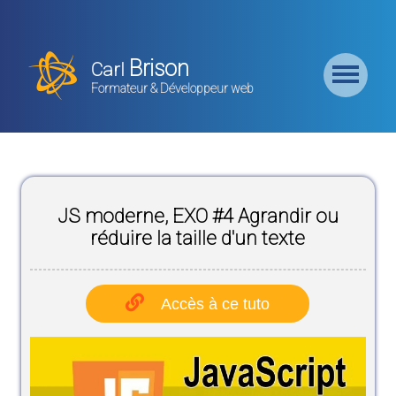
Retour
Accueil
Brison
Carl
Formation
Formateur & Développeur web
Backend
Formation
CMS
JS moderne, EXO #4 Agrandir ou
Formation
Frontend
réduire la taille d'un texte
Formation
Logiciel
Accès à ce tuto
Liste des
Bundles