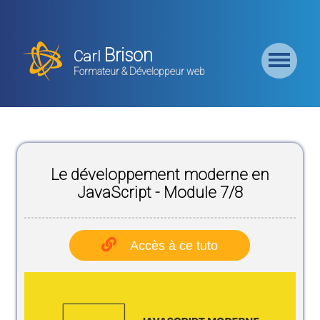
Retour
Accueil
Brison
Carl
Formation
Formateur & Développeur web
Backend
Formation
CMS
Le développement moderne en
Formation
Frontend
JavaScript - Module 7/8
Formation
Logiciel
Accès à ce tuto
Liste des
Bundles