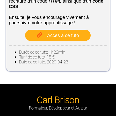
l'écriture d'un code
HTML
ainsi que d'un
code
CSS
.
Ensuite, je vous encourage vivement à
poursuivre votre apprentissage !
Accès à ce tuto
Durée de ce tuto: 1h22min
Tarif de ce tuto: 15 €
Date de ce tuto: 2020-04-23
Carl Brison
Formateur, Développeur et Auteur