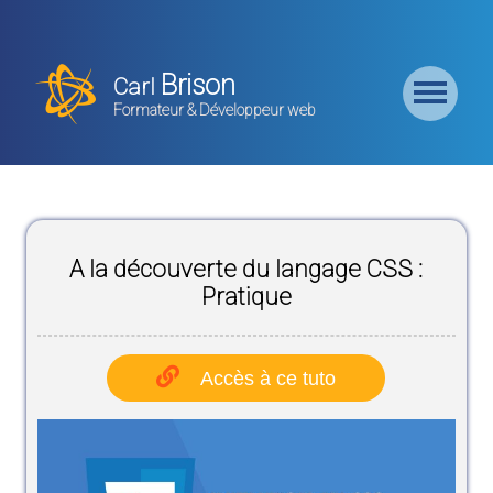
Retour
Accueil
Brison
Carl
Formation
Formateur & Développeur web
Backend
Formation
CMS
A la découverte du langage CSS :
Formation
Frontend
Pratique
Formation
Logiciel
Accès à ce tuto
Liste des
Bundles