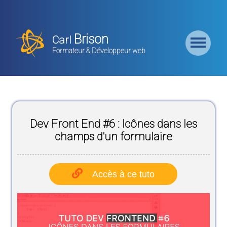
Retour
Accueil
Brison
Carl
Formation
Formateur & Développeur web
Backend
Formation
CMS
Dev Front End #6 : Icônes dans les
Formation
Frontend
champs d'un formulaire
Formation
Logiciel
Accès à ce tuto
Liste des
Bundles