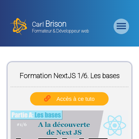
Retour
Accueil
Brison
Carl
Formation
Formateur & Développeur web
Backend
Formation
CMS
Formation NextJS 1/6. Les bases
Formation
Frontend
Accès à ce tuto
Formation
Logiciel
Liste des
Bundles