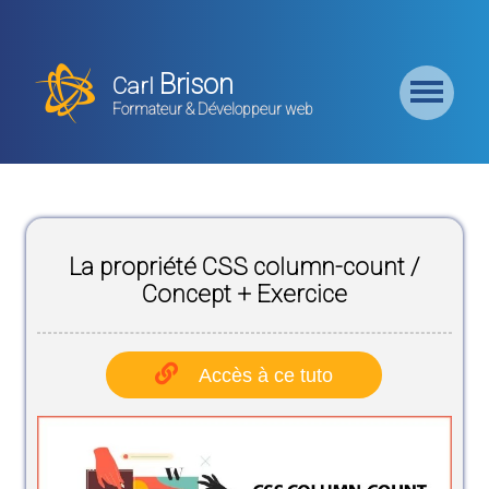
Retour
Accueil
Brison
Carl
Formation
Formateur & Développeur web
Backend
Formation
CMS
La propriété CSS column-count /
Formation
Frontend
Concept + Exercice
Formation
Logiciel
Accès à ce tuto
Liste des
Bundles