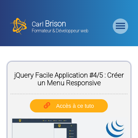
Retour
Accueil
Brison
Carl
Formation
Formateur & Développeur web
Backend
Formation
CMS
jQuery Facile Application #4/5 : Créer
Formation
Frontend
un Menu Responsive
Formation
Logiciel
Accès à ce tuto
Liste des
Bundles