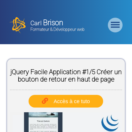
Retour
Accueil
Brison
Carl
Formation
Formateur & Développeur web
Backend
Formation
CMS
jQuery Facile Application #1/5 Créer un
Formation
Frontend
bouton de retour en haut de page
Formation
Logiciel
Accès à ce tuto
Liste des
Bundles