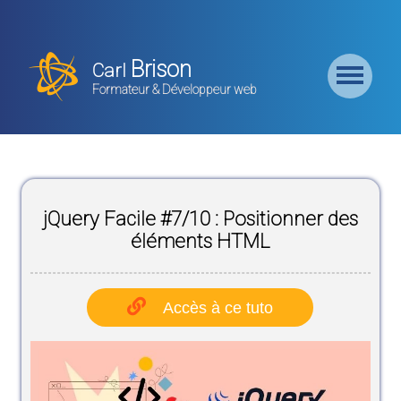
Retour
Accueil
Brison
Carl
Formation
Formateur & Développeur web
Backend
Formation
CMS
jQuery Facile #7/10 : Positionner des
Formation
Frontend
éléments HTML
Formation
Logiciel
Accès à ce tuto
Liste des
Bundles