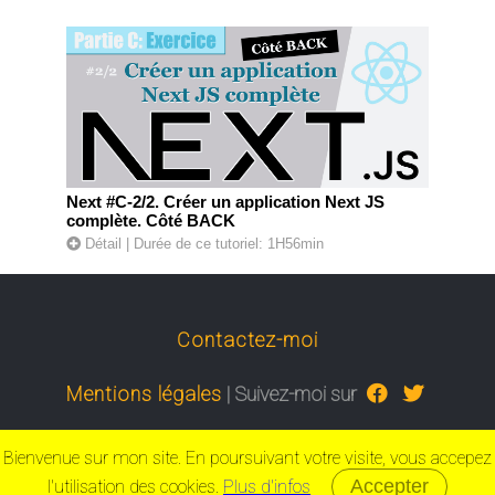
Next #C-2/2. Créer un application Next JS
complète. Côté BACK
Détail
| Durée de ce tutoriel: 1H56min
Contactez-moi
Mentions légales
| Suivez-moi sur
Copyright © 2019 - 2026 Powered by Carl Brison | All
Bienvenue sur mon site. En poursuivant votre visite, vous accepez
Rights Reserved.
Accepter
l'utilisation des cookies.
Plus d'infos