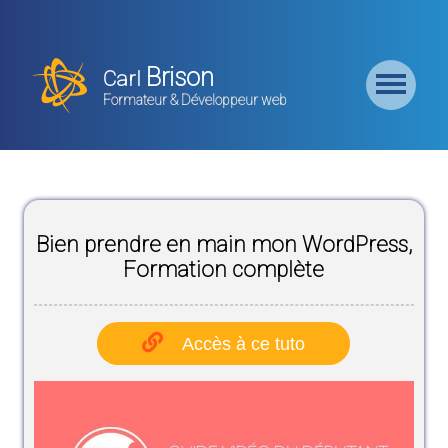
Retour
Accueil
Brison
Carl
Formation
Formateur & Développeur web
Backend
Formation
CMS
Bien prendre en main mon WordPress,
Formation
Frontend
Formation complète
Formation
Logiciel
Accès à ce tuto
Liste des
Bundles