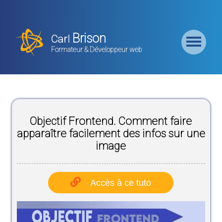
Retour
Accueil
Brison
Carl
Formation
Formateur & Développeur web
Backend
Formation
CMS
Objectif Frontend. Comment faire
Formation
Frontend
apparaître facilement des infos sur une
image
Formation
Logiciel
Accès à ce tuto
Liste des
Bundles