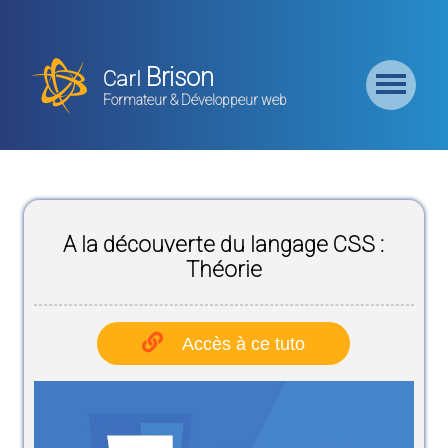
Retour
Accueil
Brison
Carl
Formation
Formateur & Développeur web
Backend
Formation
CMS
A la découverte du langage CSS :
Formation
Frontend
Théorie
Formation
Logiciel
Accès à ce tuto
Liste des
Bundles