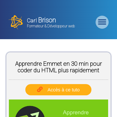
Retour
Accueil
Brison
Carl
Formation
Formateur & Développeur web
Backend
Formation
CMS
Apprendre Emmet en 30 min pour
Formation
Frontend
coder du HTML plus rapidement
Formation
Logiciel
Accès à ce tuto
Liste des
Bundles