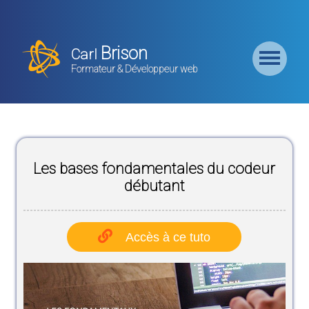
Retour
Accueil
Brison
Carl
Formation
Formateur & Développeur web
Backend
Formation
CMS
Les bases fondamentales du codeur
Formation
Frontend
débutant
Formation
Logiciel
Accès à ce tuto
Liste des
Bundles