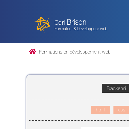
Brison
Carl
Formateur & Développeur web
Formations en développement web
Backend
html
css