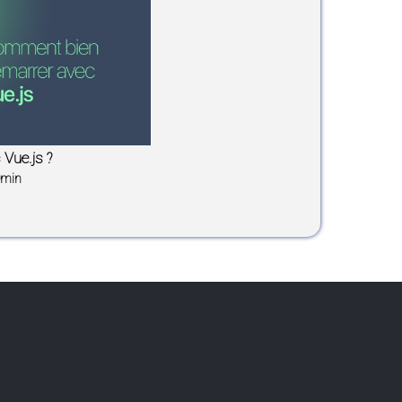
Vue.js ?
30min