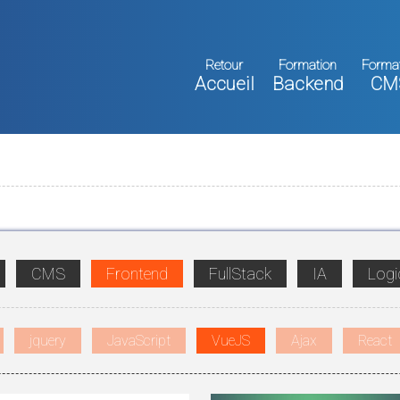
Retour
Formation
Forma
Accueil
Backend
CM
CMS
Frontend
FullStack
IA
Logic
jquery
JavaScript
VueJS
Ajax
React