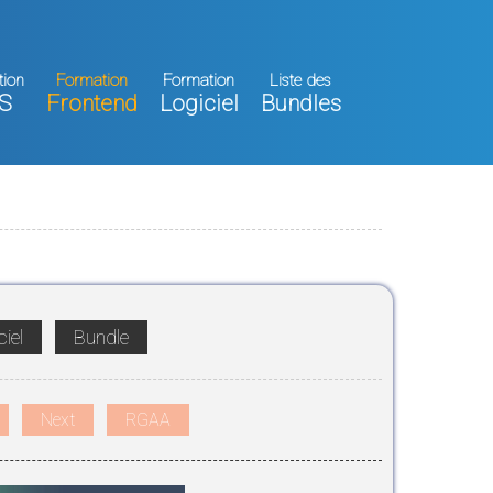
tion
Formation
Formation
Liste des
S
Frontend
Logiciel
Bundles
iel
Bundle
Next
RGAA