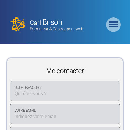
Retour
Accueil
Brison
Carl
Formation
Formateur & Développeur web
Backend
Formation
CMS
Me contacter
Formation
Frontend
QUI ÊTES-VOUS ?
Formation
Logiciel
VOTRE EMAIL
Liste des
Bundles