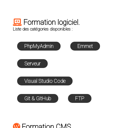
Formation logiciel.
Liste des catégories disponibles :
PhpMyAdmin
Emmet
Serveur
Visual Studio Code
Git & GitHub
FTP
Formation CMS.