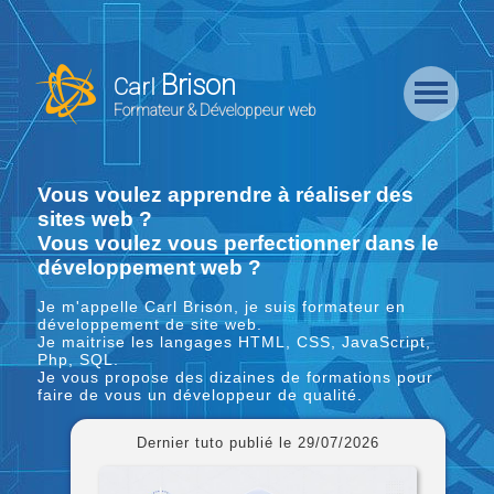
Retour
Accueil
Brison
Carl
Formation
Formateur & Développeur web
Backend
Formation
Vous voulez apprendre à réaliser des
CMS
sites web ?
Vous voulez vous perfectionner dans le
développement web ?
Formation
Frontend
Je m'appelle Carl Brison, je suis formateur en
développement de site web.
Je maitrise les langages HTML, CSS, JavaScript,
Formation
Php, SQL.
Logiciel
Je vous propose des dizaines de formations pour
faire de vous un développeur de qualité.
Liste des
Dernier tuto publié le 29/07/2026
Bundles