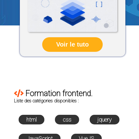
Voir le tuto
Formation frontend.
Liste des catégories disponibles :
html
css
jquery
JavaScript
VueJS