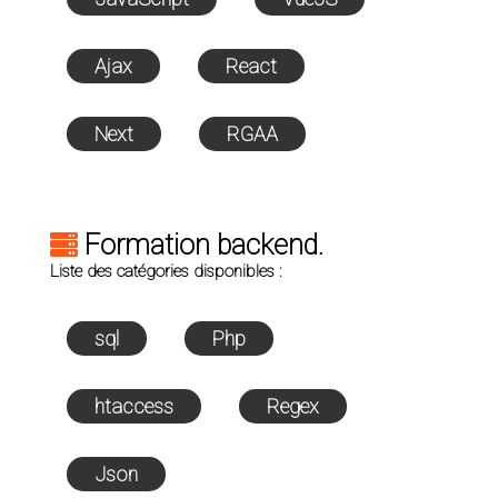
Ajax
React
Next
RGAA
Formation backend.
Liste des catégories disponibles :
sql
Php
htaccess
Regex
Json